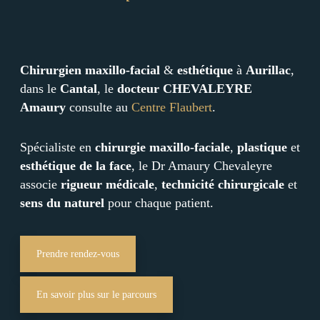
Chirurgien maxillo-facial
&
esthétique
à
Aurillac
,
dans le
Cantal
, le
docteur CHEVALEYRE
Amaury
consulte au
Centre Flaubert
.
Spécialiste en
chirurgie maxillo-faciale
,
plastique
et
esthétique de la face
, le Dr Amaury Chevaleyre
associe
rigueur médicale
,
technicité chirurgicale
et
sens du naturel
pour chaque patient.
Prendre rendez-vous
En savoir plus sur le parcours