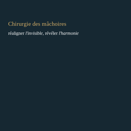
â
c
h
o
Chirurgie des mâchoires
i
réaligner
l'invisible
, révéler
l'harmonie
r
e
s
M
é
d
e
c
i
n
e
E
s
t