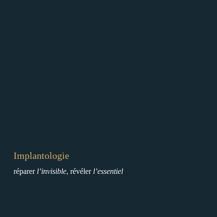
l
o
g
i
e
Implantologie
réparer
l’invisible
, révéler
l’essentiel