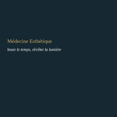
h
é
t
i
q
u
Médecine Esthétique
e
lisser
le temps
, révéler
la lumière
C
h
i
r
u
r
g
i