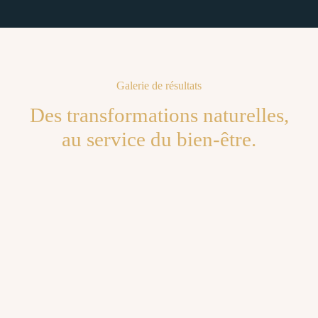
Galerie de résultats
Des transformations naturelles,
au service du bien-être.
P
P
l
l
u
u
s
s