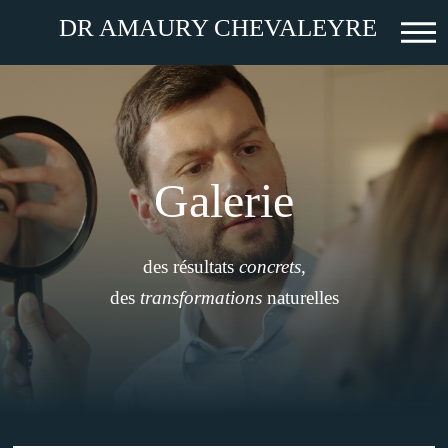
DR AMAURY CHEVALEYRE
O
u
v
r
i
r
l
e
Galerie
m
e
n
u
des résultats
concrets
,
des
transformations
naturelles